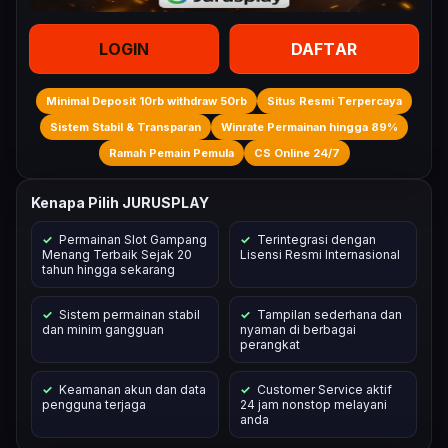
LOGIN
DAFTAR
Minimal Deposit 10rb withdraw 50rb
Situs Resmi Terpercaya
Sistem Stabil & Transparan
Winrate Permainan hingga 89%
Ramah Pemain Pemula
CS Online 24/7
Kenapa Pilih JURUSPLAY
Permainan Slot Gampang
Terintegrasi dengan
Menang Terbaik Sejak 20
Lisensi Resmi Internasional
tahun hingga sekarang
Sistem permainan stabil
Tampilan sederhana dan
dan minim gangguan
nyaman di berbagai
perangkat
Keamanan akun dan data
Customer Service aktif
pengguna terjaga
24 jam nonstop melayani
anda