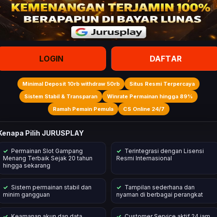
LOGIN
DAFTAR
Minimal Deposit 10rb withdraw 50rb
Situs Resmi Terpercaya
Sistem Stabil & Transparan
Winrate Permainan hingga 89%
Ramah Pemain Pemula
CS Online 24/7
Kenapa Pilih JURUSPLAY
Permainan Slot Gampang
Terintegrasi dengan Lisensi
Menang Terbaik Sejak 20 tahun
Resmi Internasional
hingga sekarang
Sistem permainan stabil dan
Tampilan sederhana dan
minim gangguan
nyaman di berbagai perangkat
Keamanan akun dan data
Customer Service aktif 24 jam